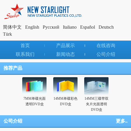
简体中文
English
Pусский
Italiano
Español
Deutsch
Türk
首页
产品展示
在线咨询
联系我们
新闻动态
公司介绍
推荐产品
7MM单碟光面
14MM单碟彩色
14MM三碟带双
透明DVD盒
DVD盒
夹片光面透明
DVD盒
公司介绍
更多..