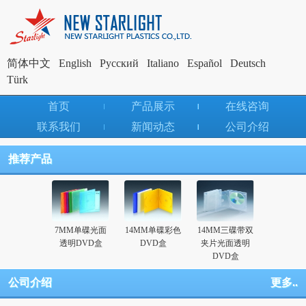
简体中文
English
Pусский
Italiano
Español
Deutsch
Türk
首页
产品展示
在线咨询
联系我们
新闻动态
公司介绍
推荐产品
7MM单碟光面
14MM单碟彩色
14MM三碟带双
透明DVD盒
DVD盒
夹片光面透明
DVD盒
公司介绍
更多..